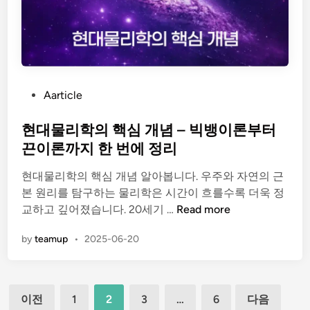
와
건
강
관
리
P
Aarticle
가
o
이
s
현대물리학의 핵심 개념 – 빅뱅이론부터
드
t
끈이론까지 한 번에 정리
e
현대물리학의 핵심 개념 알아봅니다. 우주와 자연의 근
d
본 원리를 탐구하는 물리학은 시간이 흐를수록 더욱 정
i
현
교하고 깊어졌습니다. 20세기 …
Read more
n
대
by
teamup
•
2025-06-20
물
리
학
글
의
이전
1
2
3
…
6
다음
핵