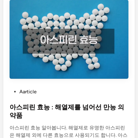
유
,
알
고
보
면
우
리
몸
의
똑
똑
P
Aarticle
한
o
방
s
아스피린 효능 : 해열제를 넘어선 만능 의
어
t
약품
시
e
스
아스피린 효능 알아봅니다. 해열제로 유명한 아스피린
d
템
은 해열제 외에 다른 효능으로 사용되기도 합니다. 아스
i