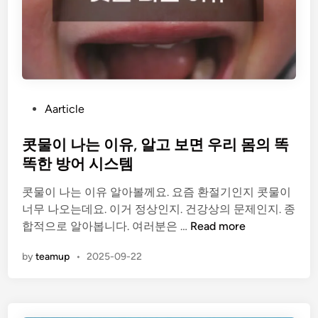
P
Aarticle
o
s
콧물이 나는 이유, 알고 보면 우리 몸의 똑
t
똑한 방어 시스템
e
콧물이 나는 이유 알아볼께요. 요즘 환절기인지 콧물이
d
너무 나오는데요. 이거 정상인지. 건강상의 문제인지. 종
i
콧
합적으로 알아봅니다. 여러분은 …
Read more
n
물
by
teamup
•
2025-09-22
이
나
는
이