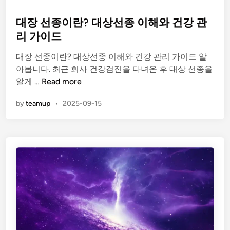
o
s
대장 선종이란? 대상선종 이해와 건강 관
t
리 가이드
e
대장 선종이란? 대상선종 이해와 건강 관리 가이드 알
d
아봅니다. 최근 회사 건강검진을 다녀온 후 대상 선종을
i
대
알게 …
Read more
n
장
by
teamup
•
2025-09-15
선
종
이
란
?
대
상
선
종
이
해