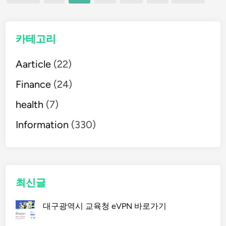
페
심
개
이
념
카테고리
–
지
빅
Aarticle
(22)
매
뱅
Finance
(24)
이
김
론
health
(7)
부
터
Information
(330)
끈
이
론
까
지
최신글
한
번
대구광역시 교육청 eVPN 바로가기
에