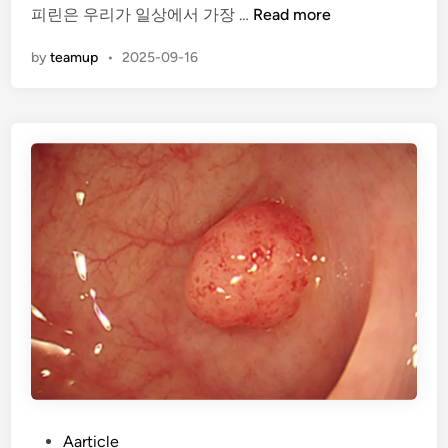
아
피린은 우리가 일상에서 가장 …
Read more
n
스
by
teamup
•
2025-09-16
피
린
효
능
:
해
열
제
를
넘
어
선
만
능
의
약
P
Aarticle
품