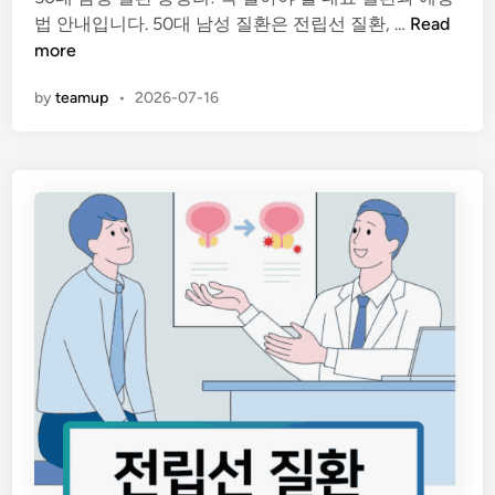
5
법 안내입니다. 50대 남성 질환은 전립선 질환, …
Read
i
예
0
more
n
방
대
법
by
teamup
•
2026-07-16
남
까
성
지
질
알
환
아
총
보
정
기
리
!
꼭
알
아
야
할
대
표