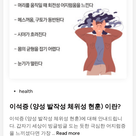
과
원
인
,
치
료
및
예
방
법
까
지
알
P
health
아
o
보
s
이석증 (양성 발작성 체위성 현훈) 이란?
기
t
이석증 (양성 발작성 체위성 현훈)에 대해 안내드립니
e
다. 갑자기 세상이 빙글빙글 도는 듯한 극심한 어지럼증
d
이
을 느끼셨다면 가장 …
Read more
i