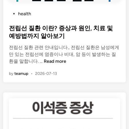
질
환
P
health
과
o
예
s
전립선 질환 이란? 증상과 원인, 치료 및
방
t
예방법까지 알아보기
법
e
전립선 질환 관련 안내입니다., 전립선 질환은 남성에게
d
만 있는 전립선에 염증이나 비대, 암 등이 발생하는 질
i
전
환을 말합니다. …
Read more
n
립
by
teamup
•
2026-07-13
선
질
환
이
란
?
증
상