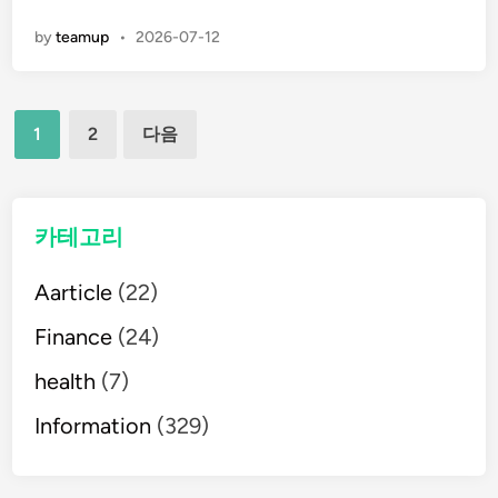
석
n
by
teamup
•
2026-07-12
증
(
양
글
성
1
2
다음
발
페
작
성
이
체
카테고리
위
지
성
Aarticle
(22)
매
현
Finance
(24)
훈
김
)
health
(7)
이
란
Information
(329)
?