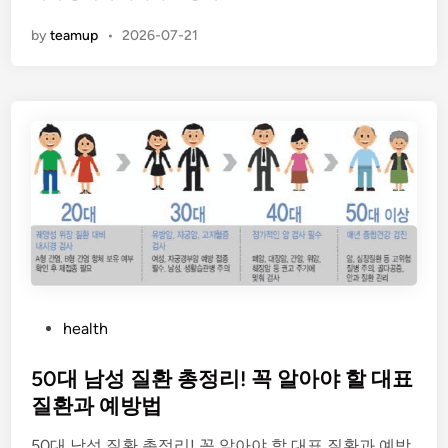
사
by
teamup
•
2026-07-21
증
후
군
이
란
?
원
인
부
터
증
상
P
,
health
o
진
s
50대 남성 질환 총정리! 꼭 알아야 할 대표
단
t
기
질환과 예방법
e
준
50대 남성 질환 총정리! 꼭 알아야 할 대표 질환과 예방
d
,