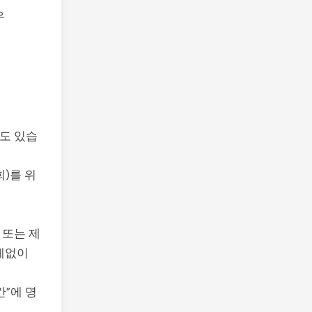
우
도 있습
)를 위
 또는 제
체없이
”에 명