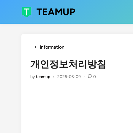
Skip
TEAMUP
to
content
Posted
Information
in
개인정보처리방침
by
teamup
•
2025-03-09
•
0