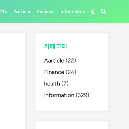
Switch
OME
Aarticle
Finance
Information
Open
to
Search
dark
mode
카테고리
Aarticle
(22)
Finance
(24)
health
(7)
Information
(329)