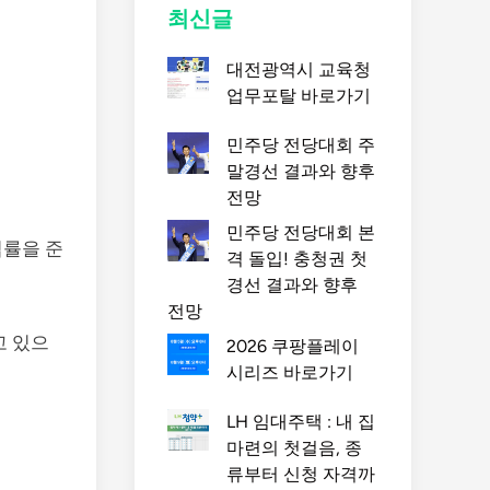
최신글
대전광역시 교육청
업무포탈 바로가기
민주당 전당대회 주
말경선 결과와 향후
전망
민주당 전당대회 본
법률을 준
격 돌입! 충청권 첫
경선 결과와 향후
전망
고 있으
2026 쿠팡플레이
시리즈 바로가기
LH 임대주택 : 내 집
마련의 첫걸음, 종
류부터 신청 자격까