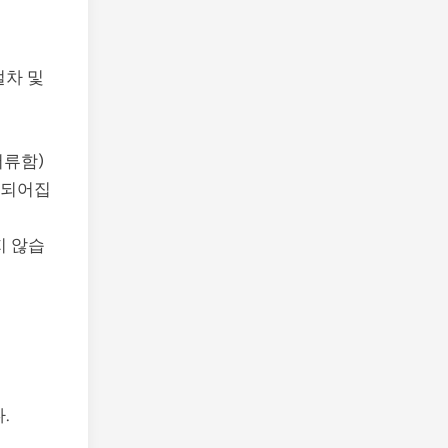
절차 및
서류함)
기되어집
지 않습
.