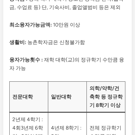
금, 수업료 등) 단, 기숙사비, 졸업앨범비 등은 제외
최소융자가능금액:
10만원 이상
생활비:
농촌학자금은 신청불가함
융자가능횟수 :
재학 대학(교)의 정규학기 수만큼 융
자 가능
의학/약학/건
전문대학
일반대학
축학 등 정규학
기 8학기 이상
2년제 4학기 :
4회3년제 6학
4년제 8학기 :
전체 정규학기