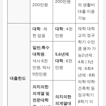
200만원
200만원
의 생활비
대출 이용
가능
재학 대학
대학
: 제
대학
: 4천
교의 정규
한 없음
만원
학기 수만
일반,특수
큼 융자 가
대학원
:
5,6년제
능2년제 :
석사 6천
대학
: 6천
4회 | 3년
만원, 박사
만원
제 : 6회4
9천만원
년제 : 8회
대출한도
의학·약학·
의치의한
건축학 등
의계열 및
정규학기
의치의한
전문대학
8학기 이
의계열대