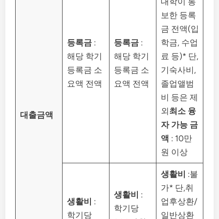
대학이 통
보한 등록
금 전액(입
등록금
:
등록금
:
학금, 수업
해당 학기
해당 학기
료 등)* 단,
등록금 소
등록금 소
기숙사비,
요액 전액
요액 전액
졸업앨범
비 등은 제
외
최소 융
대출금액
자 가능 금
액
: 10만
원 이상
생활비
:불
가* 단,취
생활비
:
생활비
:
업후상환/
학기당
학기당
일반상환