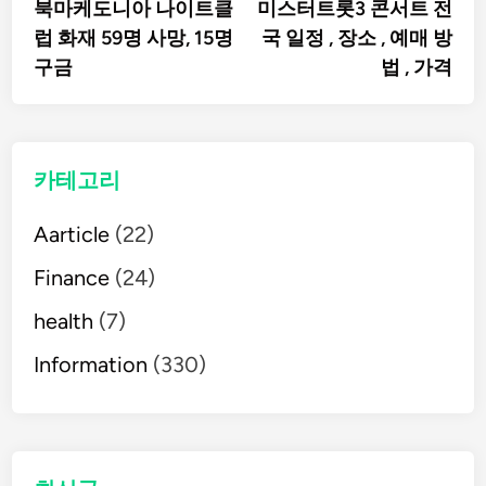
article:
artic
북마케도니아 나이트클
미스터트롯3 콘서트 전
탐
럽 화재 59명 사망, 15명
국 일정 , 장소 , 예매 방
구금
법 , 가격
색
카테고리
Aarticle
(22)
Finance
(24)
health
(7)
Information
(330)