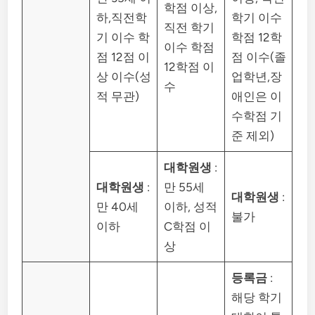
학점 이상,
하,직전학
학기 이수
직전 학기
기 이수 학
학점 12학
이수 학점
점 12점 이
점 이수(졸
12학점 이
상 이수(성
업학년,장
수
적 무관)
애인은 이
수학점 기
준 제외)
대학원생
:
대학원생
:
만 55세
대학원생
:
만 40세
이하, 성적
불가
이하
C학점 이
상
등록금
:
해당 학기