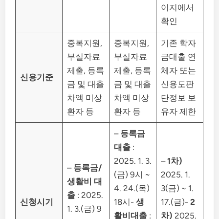
이지에서
확인
중복지원,
중복지원,
기존 학자
부실자료
부실자료
금대출 연
제출, 등록
제출, 등록
체자 또는
신용기준
금 및 대출
금 및 대출
신용도판
차액 미상
차액 미상
단정보 보
환자 등
환자 등
유자 제한
–
등록금
대출
:
2025. 1. 3.
–
1차)
–
등록금/
(금) 9시 ~
2025. 1.
생활비 대
4. 24.(목)
3(금) ~ 1.
출
: 2025.
신청시기
18시-
생
17.(금)-
2
1. 3.(금) 9
활비대출
:
차)
2025.