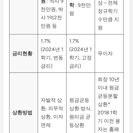
원
: 석사 9
상 – 전체
학
: 9천만
천만원, 박
정규학기
원
사 1억2천
수만큼 지
만원 등
원
1.7%
1.7%
(2024년 1
(2024년 1
금리현황
무이자
학기, 변동
학기, 고정
금리)
금리)
최장 10년
이내 원금
균등분할
자발적 상
원금균등
상환*
환, 의무적
상환 방식,
상환방법
2018 1학
상환, 이자
원리금 균
기 이전 융
면제
등상환
자는 홈페