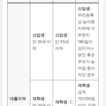
신입생
:
주민등록
상 농어촌
지역에 거
신입생
:
신입생
:
주한지
만 35세 이
만 55세
180일이
하
이하
상이거나
본인 혹은
부모가 농·
어업 종사
자인 경우
재학생
:
성적
대출자격
재학생
:
70/100점
재학생
: C
만 35세 이
이상, 직전