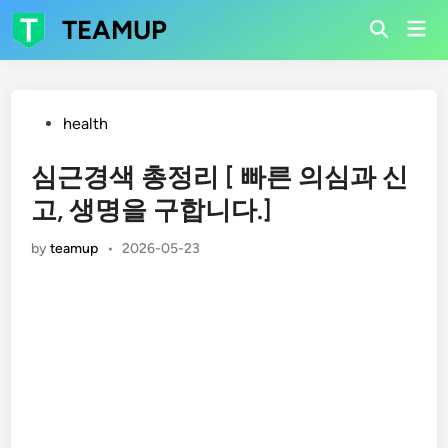
Skip
TEAMUP
Mai
to
Open
Men
Search
content
Posted
health
in
심근경색 총정리 [ 빠른 의심과 신
고, 생명을 구합니다.]
by
teamup
•
2026-05-23