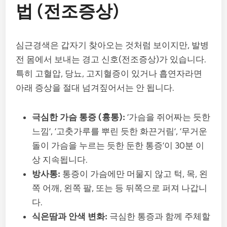
법 (전조증상)
심근경색은 갑자기 찾아오는 것처럼 보이지만, 발병
전 몸에서 보내는 경고 신호(전조증상)가 있습니다.
특히 고혈압, 당뇨, 고지혈증이 있거나 흡연자라면
아래 증상을 절대 넘겨짚어서는 안 됩니다.
극심한 가슴 통증 (흉통):
‘가슴을 쥐어짜는 듯한
느낌’, ‘고춧가루를 뿌린 듯한 화끈거림’, ‘무거운
돌이 가슴을 누르는 듯한 둔한 통증’이 30분 이
상 지속됩니다.
방사통:
통증이 가슴에만 머물지 않고 턱, 목, 왼
쪽 어깨, 왼쪽 팔, 또는 등 뒤쪽으로 퍼져 나갑니
다.
식은땀과 안색 변화:
극심한 통증과 함께 주체할