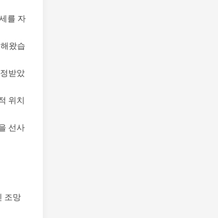
세를 자
 해왔습
인정받았
적 위치
을 선사
인 조망