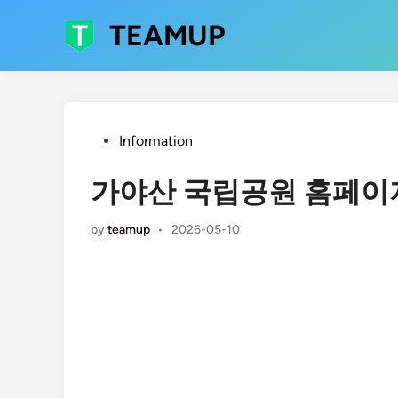
Skip
TEAMUP
to
content
Posted
Information
in
가야산 국립공원 홈페이
by
teamup
•
2026-05-10