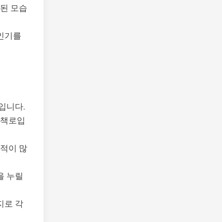
화된 모습
 인기를
입니다.
산책로입
유적이 많
을 누릴
지로 각