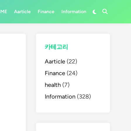
Switch
OME
Aarticle
Finance
Information
Open
to
Search
dark
mode
카테고리
Aarticle
(22)
Finance
(24)
health
(7)
Information
(328)