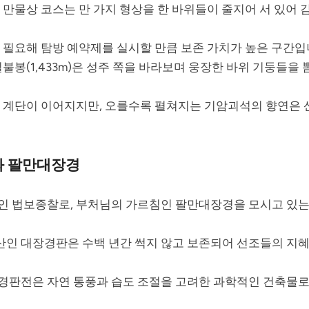
만물상 코스는 만 가지 형상을 한 바위들이 줄지어 서 있어 
 필요해 탐방 예약제를 실시할 만큼 보존 가치가 높은 구간입
불봉(1,433m)은 성주 쪽을 바라보며 웅장한 바위 기둥들을
 계단이 이어지지만, 오를수록 펼쳐지는 기암괴석의 향연은
와 팔만대장경
나인 법보종찰로, 부처님의 가르침인 팔만대장경을 모시고 있
인 대장경판은 수백 년간 썩지 않고 보존되어 선조들의 지혜
경판전은 자연 통풍과 습도 조절을 고려한 과학적인 건축물로