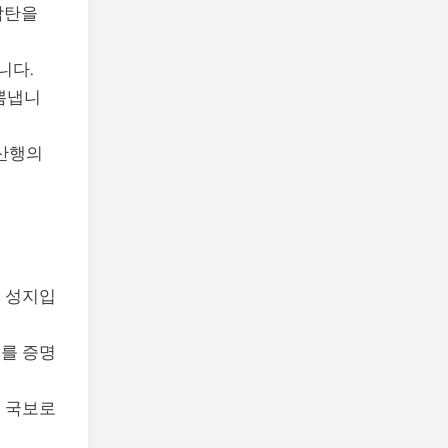
감탄을
니다.
 뽐냅니
 산행의
는 성지입
를 증명
 국보로