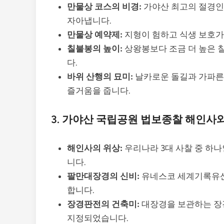
만물상 코스의 비경:
가야산 최고의 절경인 
자아냅니다.
만물상 예약제:
지형이 험하고 식생 보호가
칠불봉의 높이:
상왕봉보다 조금 더 높은 칠
다.
바위 산행의 묘미:
날카로운 돌길과 가파른
즐거움을 줍니다.
3. 가야산 국립공원 법보종찰 해인사
해인사의 위상:
우리나라 3대 사찰 중 하
니다.
팔만대장경의 신비:
유네스코 세계기록유산
합니다.
장경판전의 건축미:
대장경을 보관하는 장
지정되었습니다.