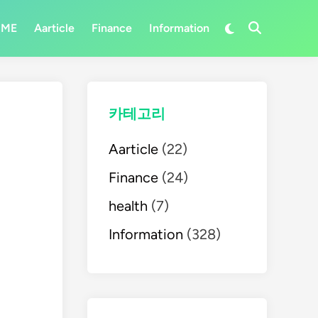
Switch
OME
Aarticle
Finance
Information
Open
to
Search
dark
mode
카테고리
Aarticle
(22)
Finance
(24)
health
(7)
Information
(328)