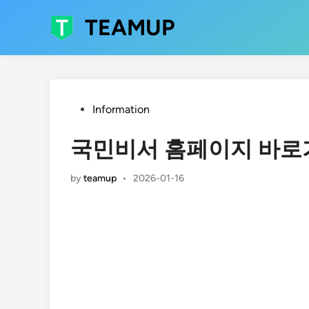
Skip
TEAMUP
to
content
Posted
Information
in
국민비서 홈페이지 바로
by
teamup
•
2026-01-16