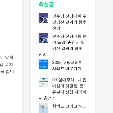
최신글
민주당 전당대회 주
말경선 결과와 향후
전망
민주당 전당대회 본
격 돌입! 충청권 첫
경선 결과와 향후
전망
식 알림
2026 쿠팡플레이
앱 설치
시리즈 바로가기
할을 합니
LH 임대주택 : 내 집
마련의 첫걸음, 종
류부터 신청 자격까
지 총정리
함박도 그리고 NLL