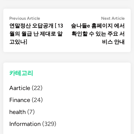
글
Previous
Nex
Previous Article
Next Article
article:
artic
연말정산 오답공개 [ 13
숲나들e 홈페이지 에서
탐
월의 월급 난 제대로 알
확인할 수 있는 주요 서
고있나]
비스 안내
색
카테고리
Aarticle
(22)
Finance
(24)
health
(7)
Information
(329)