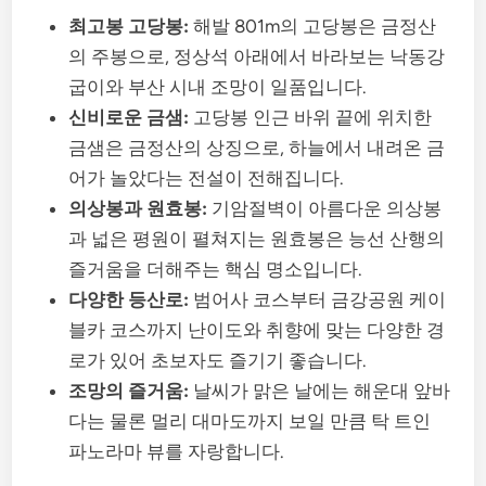
최고봉 고당봉:
해발 801m의 고당봉은 금정산
의 주봉으로, 정상석 아래에서 바라보는 낙동강
굽이와 부산 시내 조망이 일품입니다.
신비로운 금샘:
고당봉 인근 바위 끝에 위치한
금샘은 금정산의 상징으로, 하늘에서 내려온 금
어가 놀았다는 전설이 전해집니다.
의상봉과 원효봉:
기암절벽이 아름다운 의상봉
과 넓은 평원이 펼쳐지는 원효봉은 능선 산행의
즐거움을 더해주는 핵심 명소입니다.
다양한 등산로:
범어사 코스부터 금강공원 케이
블카 코스까지 난이도와 취향에 맞는 다양한 경
로가 있어 초보자도 즐기기 좋습니다.
조망의 즐거움:
날씨가 맑은 날에는 해운대 앞바
다는 물론 멀리 대마도까지 보일 만큼 탁 트인
파노라마 뷰를 자랑합니다.