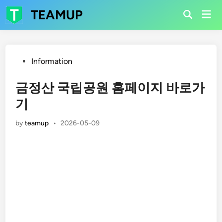
Skip
TEAMUP
Mai
to
Open
Men
Search
content
Posted
Information
in
금정산 국립공원 홈페이지 바로가
기
by
teamup
•
2026-05-09