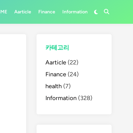
Switch
OME
Aarticle
Finance
Information
Open
to
Search
dark
mode
카테고리
Aarticle
(22)
Finance
(24)
health
(7)
Information
(328)