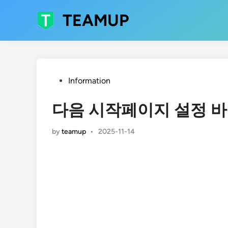
Skip
TEAMUP
to
content
Posted
Information
in
다음 시작페이지 설정 
by
teamup
•
2025-11-14