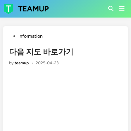
Skip
TEAMUP
Mai
to
Open
Men
Search
content
Posted
Information
in
다음 지도 바로가기
by
teamup
•
2025-04-23