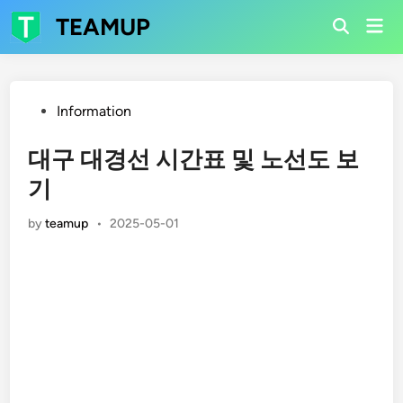
Skip
TEAMUP
Mai
to
Open
Men
Search
content
Posted
Information
in
대구 대경선 시간표 및 노선도 보
기
by
teamup
•
2025-05-01