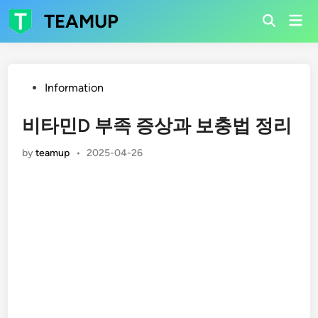
Skip
TEAMUP
Mai
to
Open
Men
Search
content
Posted
Information
in
비타민D 부족 증상과 보충법 정리
by
teamup
•
2025-04-26