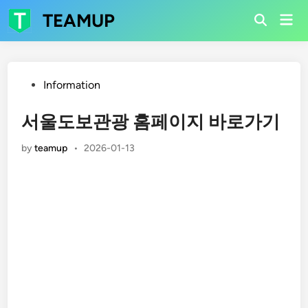
Skip
TEAMUP
Mai
to
Open
Men
Search
content
Posted
Information
in
서울도보관광 홈페이지 바로가기
by
teamup
•
2026-01-13