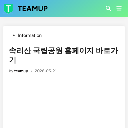
Skip
TEAMUP
Mai
to
Open
Men
Search
content
Posted
Information
in
속리산 국립공원 홈페이지 바로가
기
by
teamup
•
2026-05-21