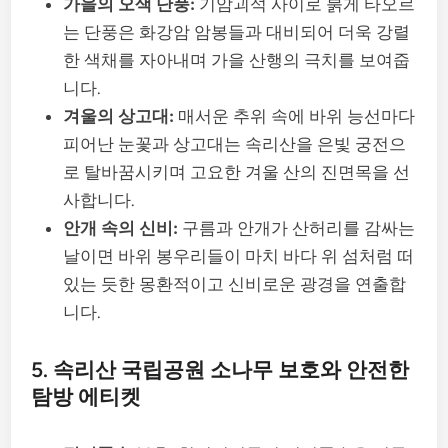
가을의 오색 단풍:
기암괴석 사이로 붉게 타오르
는 단풍은 화강암 암봉들과 대비되어 더욱 강렬
한 색채를 자아내며 가을 산행의 극치를 보여줍
니다.
겨울의 상고대:
매서운 추위 속에 바위 능선마다
피어난 눈꽃과 상고대는 속리산을 은빛 궁전으
로 탈바꿈시키며 고요한 겨울 산의 진면목을 선
사합니다.
안개 속의 신비:
구름과 안개가 산허리를 감싸는
날이면 바위 봉우리들이 마치 바다 위 섬처럼 떠
있는 듯한 몽환적이고 신비로운 광경을 연출합
니다.
5. 속리산 국립공원 소나무 보호와 안전한
탐방 에티켓