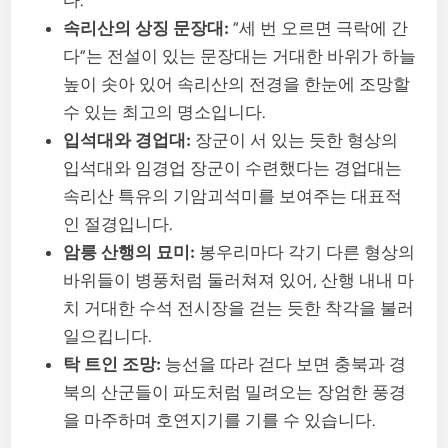
속리산의 상징 문장대:
“세 번 오르면 극락에 간
다”는 전설이 있는 문장대는 거대한 바위가 하늘
높이 솟아 있어 속리산의 전경을 한눈에 조망할
수 있는 최고의 명소입니다.
입석대와 경업대:
장군이 서 있는 듯한 형상의
입석대와 임경업 장군이 수련했다는 경업대는
속리산 특유의 기암괴석미를 보여주는 대표적
인 절경입니다.
암릉 산행의 묘미:
봉우리마다 각기 다른 형상의
바위들이 병풍처럼 둘러쳐져 있어, 산행 내내 마
치 거대한 수석 전시장을 걷는 듯한 착각을 불러
일으킵니다.
탁 트인 조망:
능선을 따라 걷다 보면 충북과 경
북의 산군들이 파도처럼 밀려오는 장엄한 풍경
을 마주하며 호연지기를 기를 수 있습니다.