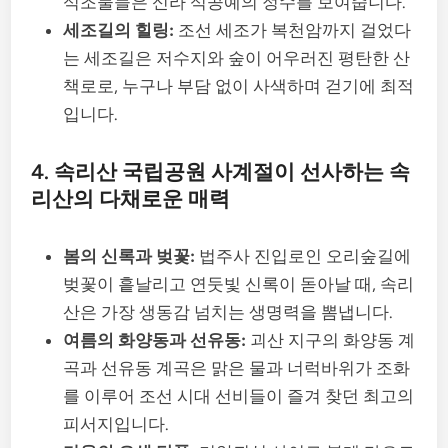
석조물들은 신라 석공예의 정수를 보여줍니다.
세조길의 힐링:
조선 세조가 복천암까지 걸었다
는 세조길은 저수지와 숲이 어우러진 평탄한 산
책로로, 누구나 부담 없이 사색하며 걷기에 최적
입니다.
4. 속리산 국립공원 사계절이 선사하는 속
리산의 다채로운 매력
봄의 신록과 벚꽃:
법주사 진입로인 오리숲길에
벚꽃이 흩날리고 연둣빛 신록이 돋아날 때, 속리
산은 가장 생동감 넘치는 생명력을 뽐냅니다.
여름의 화양동과 선유동:
괴산 지구의 화양동 계
곡과 선유동 계곡은 맑은 물과 너럭바위가 조화
를 이루어 조선 시대 선비들이 즐겨 찾던 최고의
피서지입니다.