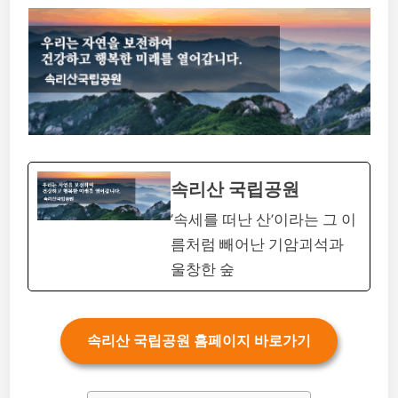
속리산 국립공원
‘속세를 떠난 산’이라는 그 이
름처럼 빼어난 기암괴석과
울창한 숲
속리산 국립공원 홈페이지 바로가기