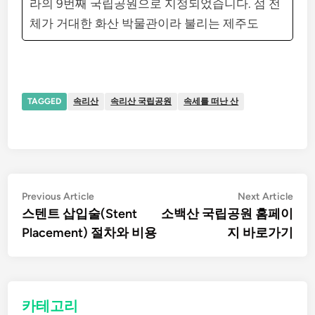
라의 9번째 국립공원으로 지정되었습니다. 섬 전
체가 거대한 화산 박물관이라 불리는 제주도
TAGGED
속리산
속리산 국립공원
속세를 떠난 산
글
Previous
Nex
Previous Article
Next Article
article:
artic
스텐트 삽입술(Stent
소백산 국립공원 홈페이
탐
Placement) 절차와 비용
지 바로가기
색
카테고리