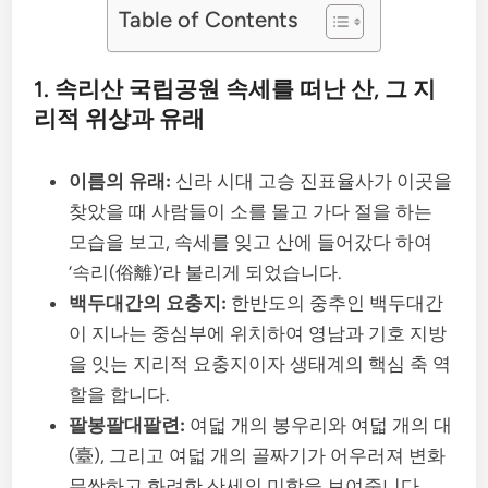
Table of Contents
1. 속리산 국립공원 속세를 떠난 산, 그 지
리적 위상과 유래
이름의 유래:
신라 시대 고승 진표율사가 이곳을
찾았을 때 사람들이 소를 몰고 가다 절을 하는
모습을 보고, 속세를 잊고 산에 들어갔다 하여
‘속리(俗離)’라 불리게 되었습니다.
백두대간의 요충지:
한반도의 중추인 백두대간
이 지나는 중심부에 위치하여 영남과 기호 지방
을 잇는 지리적 요충지이자 생태계의 핵심 축 역
할을 합니다.
팔봉팔대팔련:
여덟 개의 봉우리와 여덟 개의 대
(臺), 그리고 여덟 개의 골짜기가 어우러져 변화
무쌍하고 화려한 산세의 미학을 보여줍니다.