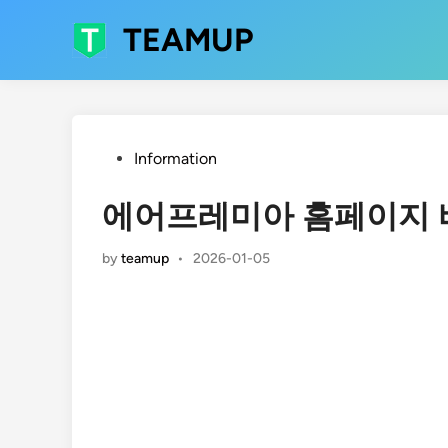
Skip
TEAMUP
to
content
Posted
Information
in
에어프레미아 홈페이지
by
teamup
•
2026-01-05