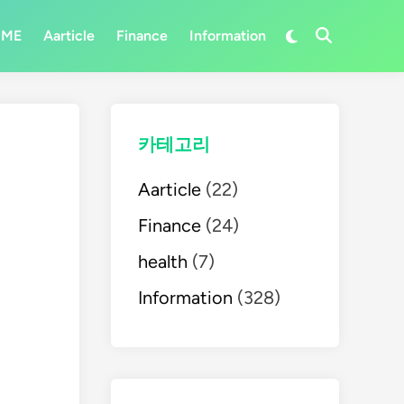
Switch
OME
Aarticle
Finance
Information
Open
to
Search
dark
mode
카테고리
Aarticle
(22)
Finance
(24)
health
(7)
Information
(328)