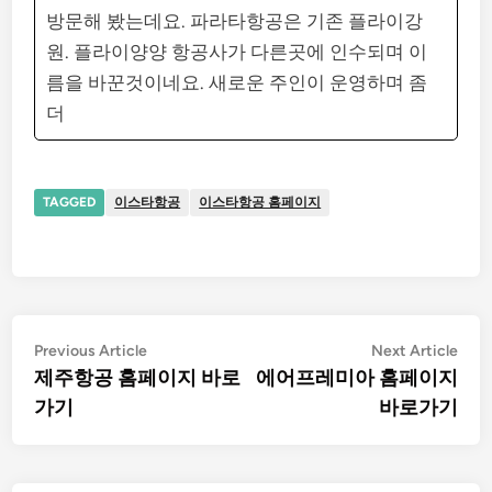
방문해 봤는데요. 파라타항공은 기존 플라이강
원. 플라이양양 항공사가 다른곳에 인수되며 이
름을 바꾼것이네요. 새로운 주인이 운영하며 좀
더
TAGGED
이스타항공
이스타항공 홈페이지
글
Previous
Nex
Previous Article
Next Article
article:
artic
제주항공 홈페이지 바로
에어프레미아 홈페이지
탐
가기
바로가기
색