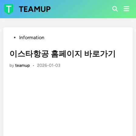
Skip
TEAMUP
Mai
to
Open
Men
Search
content
Posted
Information
in
이스타항공 홈페이지 바로가기
by
teamup
•
2026-01-03