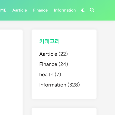
Switch
OME
Aarticle
Finance
Information
Open
to
Search
dark
mode
카테고리
Aarticle
(22)
Finance
(24)
health
(7)
Information
(328)