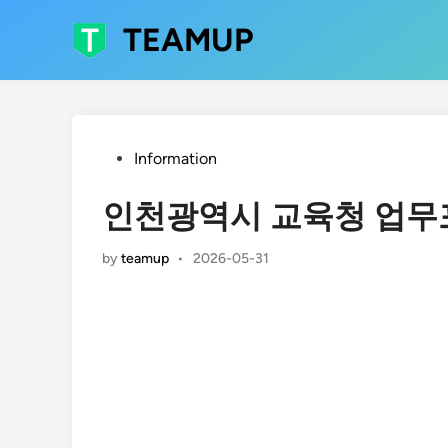
Skip
TEAMUP
to
content
Posted
Information
in
인천광역시 교육청 업무
by
teamup
•
2026-05-31