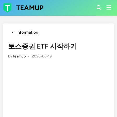
Skip
TEAMUP
Mai
to
Open
Men
Search
content
Posted
Information
in
토스증권 ETF 시작하기
by
teamup
•
2026-06-19