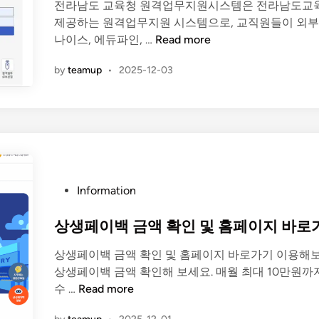
전라남도 교육청 원격업무지원시스템은 전라남도교
i
y
제공하는 원격업무지원 시스템으로, 교직원들이 외
n
)
전
나이스, 에듀파인, …
Read more
라
by
teamup
•
2025-12-03
남
도
교
육
청
원
격
P
Information
업
o
무
s
상생페이백 금액 확인 및 홈페이지 바로
지
t
원
상생페이백 금액 확인 및 홈페이지 바로가기 이용해보
e
시
상생페이백 금액 확인해 보세요. 매월 최대 10만원까
d
스
상
수 …
Read more
i
템
생
n
바