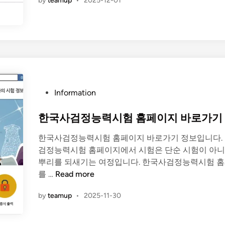
by
teamup
•
2025-12-01
페
로
이
가
백
기
금
액
확
인
및
P
Information
홈
o
페
s
한국사검정능력시험 홈페이지 바로가기
이
t
지
한국사검정능력시험 홈페이지 바로가기 정보입니다.
e
바
검정능력시험 홈페이지에서 시험은 단순 시험이 아니
d
로
뿌리를 되새기는 여정입니다. 한국사검정능력시험 
i
가
한
를 …
Read more
n
기
국
by
teamup
•
2025-11-30
사
검
정