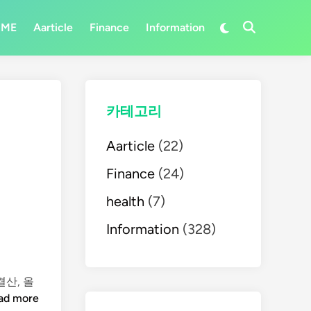
Switch
OME
Aarticle
Finance
Information
Open
to
Search
dark
mode
카테고리
Aarticle
(22)
Finance
(24)
health
(7)
Information
(328)
결산, 올
ad more