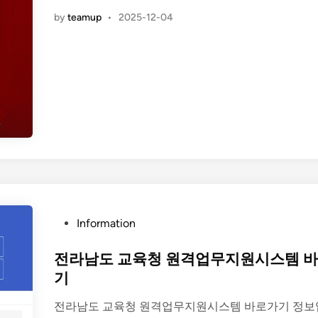
포
i
by
teamup
•
2025-12-04
티
n
파
이
연
말
결
산
바
로
가
기
(
P
Information
S
o
p
s
전라남도 교육청 원격업무지원시스템 
o
t
기
t
e
i
전라남도 교육청 원격업무지원시스템 바로가기 정보
d
f