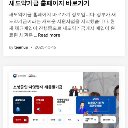
s
새도약기금 홈페이지 바로가기
t
새도약기금 홈페이지 바로가기 정보입니다. 정부가 새
e
도약기금이라는 새로운 지원사업을 시작했습니다. 현
d
재 채권매입이 진행중으로 새도약기금에서 매입이 완
i
새
료된 채권은 …
Read more
n
도
by
teamup
•
2025-10-15
약
기
금
홈
페
이
지
바
로
가
기