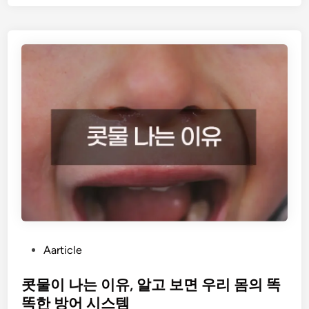
기
금
제
도
안
내
:
개
인
사
업
자
소
상
공
P
Aarticle
인
o
대
s
콧물이 나는 이유, 알고 보면 우리 몸의 똑
출
t
똑한 방어 시스템
채