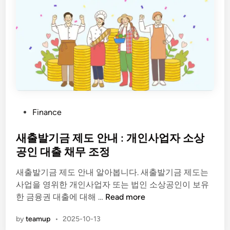
바
로
가
기
P
Finance
o
s
새출발기금 제도 안내 : 개인사업자 소상
t
공인 대출 채무 조정
e
새출발기금 제도 안내 알아봅니다. 새출발기금 제도는
d
사업을 영위한 개인사업자 또는 법인 소상공인이 보유
i
새
한 금융권 대출에 대해 …
Read more
n
출
by
teamup
•
2025-10-13
발