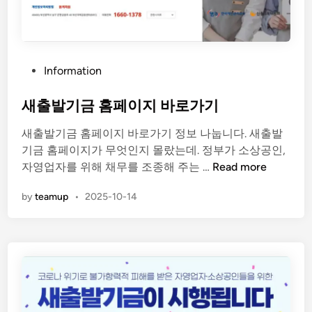
P
Information
o
s
새출발기금 홈페이지 바로가기
t
새출발기금 홈페이지 바로가기 정보 나눕니다. 새출발
e
기금 홈페이지가 무엇인지 몰랐는데. 정부가 소상공인,
d
새
자영업자를 위해 채무를 조종해 주는 …
Read more
i
출
n
by
teamup
•
2025-10-14
발
기
금
홈
페
이
지