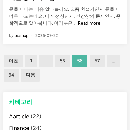
e
무
콧물이 나는 이유 알아볼께요. 요즘 환절기인지 콧물이
d
조
너무 나오는데요. 이거 정상인지. 건강상의 문제인지. 종
i
정
콧
합적으로 알아봅니다. 여러분은 …
Read more
n
물
by
teamup
•
2025-09-22
이
나
는
글
이
이전
1
…
55
56
57
…
유
페
,
94
다음
알
이
고
보
지
면
카테고리
매
우
리
Aarticle
(22)
김
몸
Finance
(24)
의