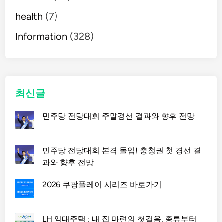
똑
health
(7)
똑
한
Information
(328)
방
어
시
스
템
최신글
민주당 전당대회 주말경선 결과와 향후 전망
민주당 전당대회 본격 돌입! 충청권 첫 경선 결
과와 향후 전망
2026 쿠팡플레이 시리즈 바로가기
LH 임대주택 : 내 집 마련의 첫걸음, 종류부터