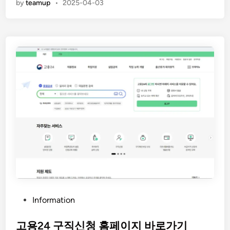
by
teamup
•
2025-04-03
5
년
4
월
축
제
가
볼
만
한
곳
/
축
제
정
보
P
Information
총
o
정
s
고용24 구직신청 홈페이지 바로가기
리