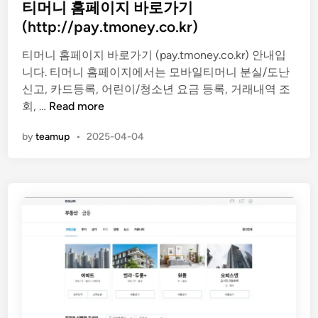
s
티머니 홈페이지 바로가기
t
(http://pay.tmoney.co.kr)
e
티머니 홈페이지 바로가기 (pay.tmoney.co.kr) 안내입
d
니다. 티머니 홈페이지에서는 모바일티머니 분실/도난
i
신고, 카드등록, 어린이/청소년 요금 등록, 거래내역 조
n
티
회, …
Read more
머
by
teamup
•
2025-04-04
니
홈
페
이
지
바
로
가
기
(
h