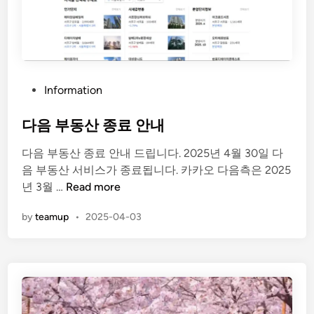
t
t
p
:
/
P
Information
/
o
p
s
다음 부동산 종료 안내
a
t
y
다음 부동산 종료 안내 드립니다. 2025년 4월 30일 다
e
.
음 부동산 서비스가 종료됩니다. 카카오 다음측은 2025
d
t
다
년 3월 …
Read more
i
m
음
n
o
by
teamup
•
2025-04-03
부
n
동
e
산
y
종
.
료
c
안
o