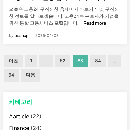
t
오늘은 고용24 구직신청 홈페이지 바로가기 및 구직신
e
청 정보를 알아보겠습니다. 고용24는 근로자와 기업을
d
고
위한 통합 고용서비스 포털입니다. …
Read more
i
용
n
by
teamup
•
2025-04-02
2
4
구
글
직
이전
1
…
82
83
84
…
신
페
청
94
다음
홈
이
페
이
지
지
카테고리
매
바
로
Aarticle
(22)
김
가
Finance
(24)
기