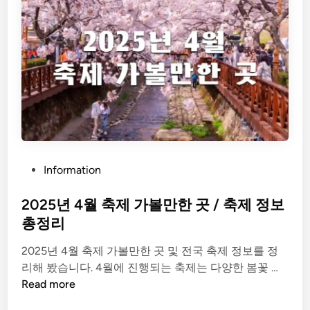
내
.
k
r
)
P
Information
o
s
2025년 4월 축제 가볼만한 곳 / 축제 정보
t
총정리
e
2025년 4월 축제 가볼만한 곳 및 전국 축제 정보를 정
d
2
리해 봤습니다. 4월에 진행되는 축제는 다양한 봄꽃 …
i
0
Read more
n
2