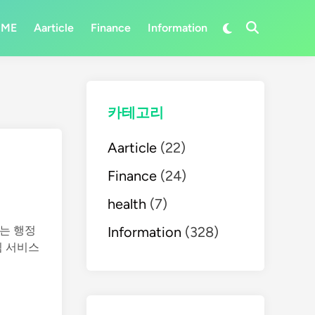
Switch
OME
Aarticle
Finance
Information
Open
to
Search
dark
mode
카테고리
Aarticle
(22)
Finance
(24)
health
(7)
Information
(328)
는 행정
림 서비스