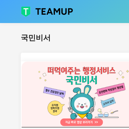
Skip
TEAMUP
to
content
국민비서