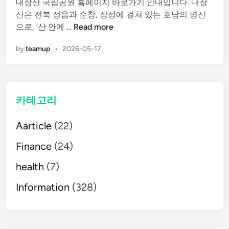
내장산 국립공원 홈페이지 바로가기 안내입니다. 내장
e
산은 전북 정읍과 순창, 장성에 걸쳐 있는 호남의 명산
d
내
으로, ‘산 안에 …
Read more
i
장
n
by
teamup
•
2026-05-17
산
국
립
공
카테고리
원
홈
Aarticle
(22)
페
이
Finance
(24)
지
바
health
(7)
로
Information
(328)
라
기