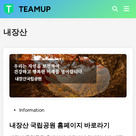
Skip
TEAMUP
Mai
to
Open
Men
Search
content
내장산
P
Information
o
s
내장산 국립공원 홈페이지 바로라기
t