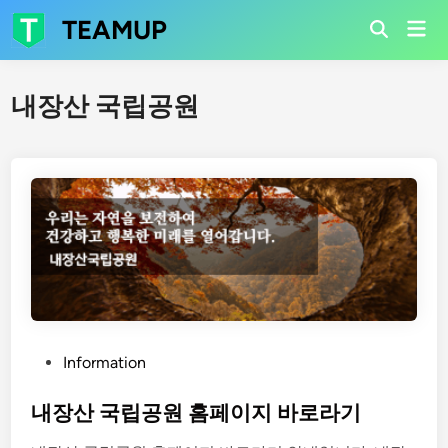
Skip
TEAMUP
Mai
to
Open
Men
Search
content
내장산 국립공원
P
Information
o
s
내장산 국립공원 홈페이지 바로라기
t