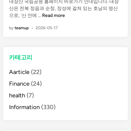
내장산 국립공원 홈페이지 바로가기 안내입니다. 내장
e
산은 전북 정읍과 순창, 장성에 걸쳐 있는 호남의 명산
d
내
으로, ‘산 안에 …
Read more
i
장
n
by
teamup
•
2026-05-17
산
국
립
공
카테고리
원
홈
Aarticle
(22)
페
이
Finance
(24)
지
바
health
(7)
로
Information
(330)
라
기