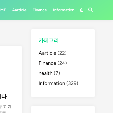
Switch
OME
Aarticle
Finance
Information
Open
to
Search
dark
mode
카테고리
Aarticle
(22)
Finance
(24)
health
(7)
Information
(329)
다.
두고 계
내
을 …