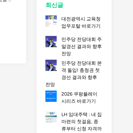
최신글
시
경
대전광역시 교육청
시
업무포탈 바로가기
술
시
민주당 전당대회 주
작
말경선 결과와 향후
부
전망
터
민주당 전당대회 본
끝
격 돌입! 충청권 첫
까
경선 결과와 향후
지
전망
안
내
2026 쿠팡플레이
드
시리즈 바로가기
립
니
LH 임대주택 : 내 집
다
마련의 첫걸음, 종
.
류부터 신청 자격까