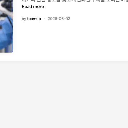
d
Read more
i
n
by
teamup
•
2026-06-02