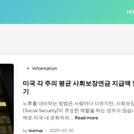
H
P
Information
o
s
미국 각 주의 평균 사회보장연금 지급액
t
기
e
노후를 대비하는 방법은 사람마다 다르지만, 사회보
d
(Social Security)이 주요한 역할을 하는 경우가 많습
i
미
제로 미국 내 은퇴자의 …
Read more
n
국
by
teamup
•
2025-03-30
각