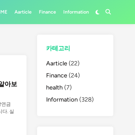
Switch
OME
Aarticle
Finance
Information
Open
to
Search
dark
mode
카테고리
Aarticle
(22)
Finance
(24)
 알아보
health
(7)
Information
(328)
장연금
니다. 실