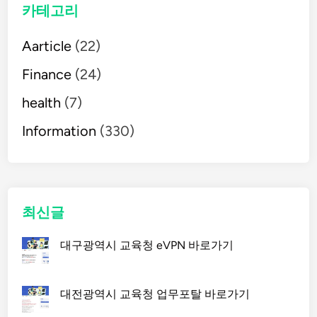
카테고리
작
부
Aarticle
터
(22)
끝
Finance
(24)
까
지
health
(7)
안
Information
내
(330)
드
립
니
다
최신글
.
대구광역시 교육청 eVPN 바로가기
대전광역시 교육청 업무포탈 바로가기