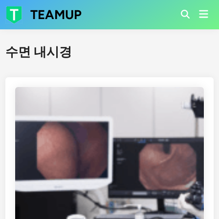
Skip
TEAMUP
Mai
to
Open
Men
Search
content
수면 내시경