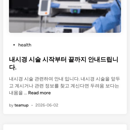
P
health
o
s
내시경 시술 시작부터 끝까지 안내드립니
t
다.
e
내시경 시술 관련하여 안내 입니다. 내시경 시술을 앞두
d
고 계시거나 관련 정보를 찾고 계신다면 두려움 보다는
i
내
내몸을 …
Read more
n
시
by
teamup
•
2026-06-02
경
시
술
시