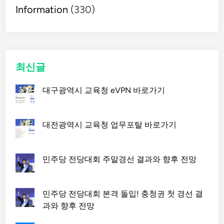
Information
억
(330)
2
천
만
원
최신글
:
자
대구광역시 교육청 eVPN 바로가기
격
조
건
대전광역시 교육청 업무포탈 바로가기
을
확
인
민주당 전당대회 주말경선 결과와 향후 전망
하
세
요
민주당 전당대회 본격 돌입! 충청권 첫 경선 결
과와 향후 전망