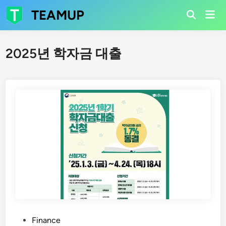
Skip
TEAMUP
Mai
to
Open
Men
Search
content
2025년 학자금 대출
P
Finance