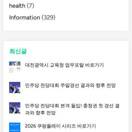
(
health
(7)
k
Information
o
(329)
r
e
a
-
최신글
p
a
대전광역시 교육청 업무포탈 바로가기
s
s
.
민주당 전당대회 주말경선 결과와 향후 전망
k
r
)
민주당 전당대회 본격 돌입! 충청권 첫 경선 결
과와 향후 전망
2026 쿠팡플레이 시리즈 바로가기