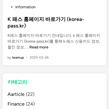
P
Information
o
s
K 패스 홈페이지 바로가기 (korea-
t
pass.kr)
e
K패스 홈페이지 바로가기 안내입니다. k 패스 홈페이지
d
바로가기 (korea-pass.kr)를 통해 k 패스 신용카드 정보,
i
K
할인 정보, …
Read more
n
패
by
teamup
•
2025-03-26
스
홈
페
이
카테고리
지
바
Aarticle
(22)
로
가
Finance
(24)
기