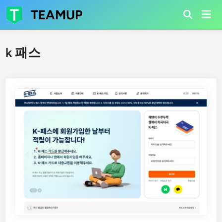
Skip
TEAMUP
Mai
to
Open
Men
Search
content
k 패스