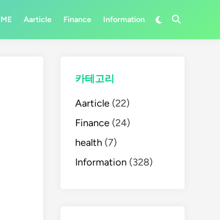
Switch
OME
Aarticle
Finance
Information
Open
to
Search
dark
mode
카테고리
Aarticle
(22)
Finance
(24)
health
(7)
Information
(328)