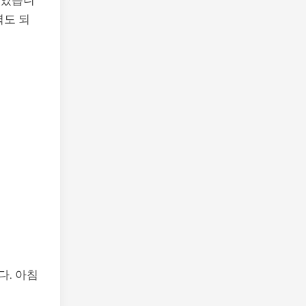
력도 되
다. 아침