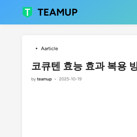
Skip
TEAMUP
to
content
Posted
Aarticle
in
코큐텐 효능 효과 복용 
by
teamup
•
2025-10-19