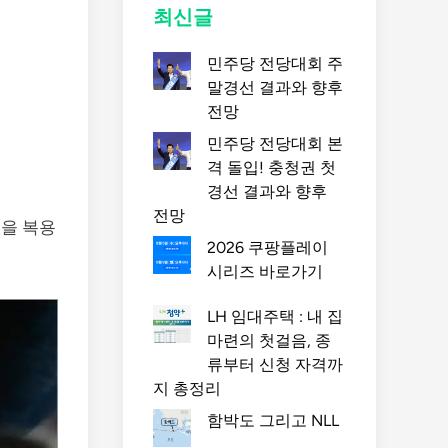
최신글
민주당 전당대회 주
말경선 결과와 향후
전망
민주당 전당대회 본
격 돌입! 충청권 첫
경선 결과와 향후
전망
텐을 복용
2026 쿠팡플레이
시리즈 바로가기
LH 임대주택 : 내 집
마련의 첫걸음, 종
류부터 신청 자격까
지 총정리
함박도 그리고 NLL