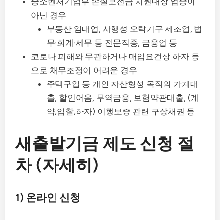
중소벤처기업부 손실보전금 지원대상 업종이
아닌 경우
부동산 임대업, 사행성 오락기구 제조업, 법
무·회계·세무 등 전문직종, 금융업 등
코로나 피해와 무관하거나 매입요건상 하자 등
으로 채무조정이 어려운 경우
주택구입 등 개인 자산형성 목적의 가계대
출, 할인어음, 무역금융, 보험약관대출, (계
약,입찰,하자) 이행보증 관련 구상채권 등
새출발기금 제도 신청 절
차 (자세히)
1) 온라인 신청