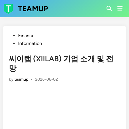
Skip
TEAMUP
Mai
to
Open
Men
Search
content
Posted
Finance
in
Information
씨이랩 (XIILAB) 기업 소개 및 전
망
by
teamup
•
2026-06-02