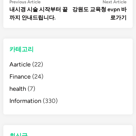
글
Previous
Nex
Previous Article
Next Article
article:
artic
내시경 시술 시작부터 끝
강원도 교육청 evpn 바
탐
까지 안내드립니다.
로가기
색
카테고리
Aarticle
(22)
Finance
(24)
health
(7)
Information
(330)
최신글