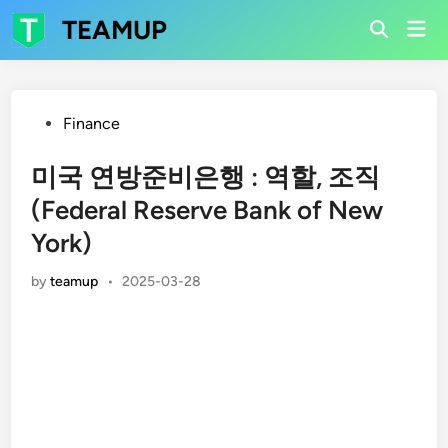
Skip
TEAMUP
Mai
to
Open
Men
Search
content
Posted
Finance
in
미국 연방준비은행 : 역할, 조직
(Federal Reserve Bank of New
York)
by
teamup
•
2025-03-28