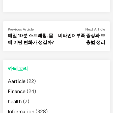
글
Previous
Nex
Previous Article
Next Article
article:
artic
매일 10분 스트레칭, 몸
비타민D 부족 증상과 보
탐
에 어떤 변화가 생길까?
충법 정리
색
카테고리
Aarticle
(22)
Finance
(24)
health
(7)
Information
(328)