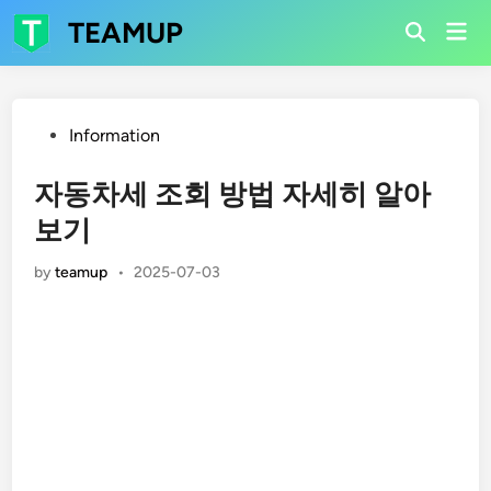
Skip
TEAMUP
Mai
to
Open
Men
Search
content
Posted
Information
in
자동차세 조회 방법 자세히 알아
보기
by
teamup
•
2025-07-03