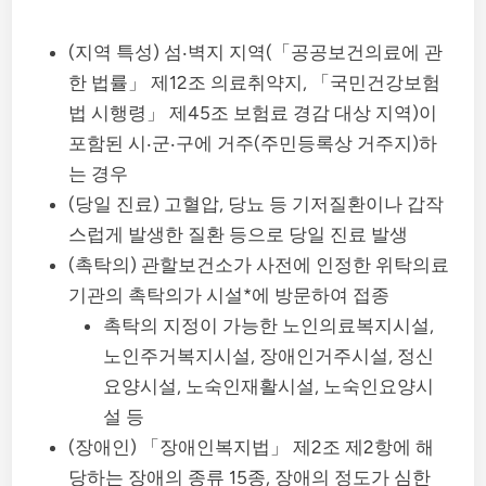
(지역 특성) 섬‧벽지 지역(「공공보건의료에 관
한 법률」 제12조 의료취약지, 「국민건강보험
법 시행령」 제45조 보험료 경감 대상 지역)이
포함된 시‧군‧구에 거주(주민등록상 거주지)하
는 경우
(당일 진료) 고혈압, 당뇨 등 기저질환이나 갑작
스럽게 발생한 질환 등으로 당일 진료 발생
(촉탁의) 관할보건소가 사전에 인정한 위탁의료
기관의 촉탁의가 시설*에 방문하여 접종
촉탁의 지정이 가능한 노인의료복지시설,
노인주거복지시설, 장애인거주시설, 정신
요양시설, 노숙인재활시설, 노숙인요양시
설 등
(장애인) 「장애인복지법」 제2조 제2항에 해
당하는 장애의 종류 15종, 장애의 정도가 심한