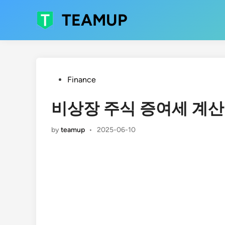
Skip
TEAMUP
to
content
Posted
Finance
in
비상장 주식 증여세 계산
by
teamup
•
2025-06-10