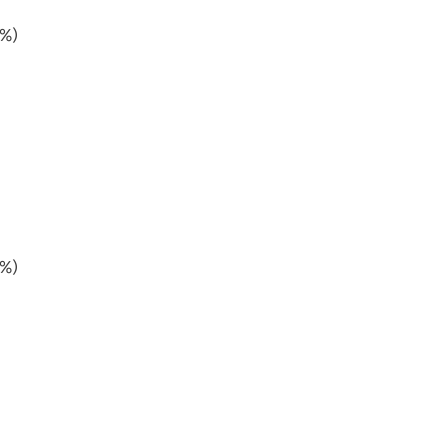
%)
%)