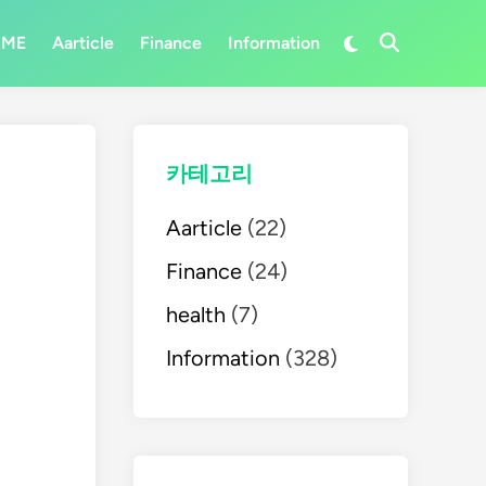
Switch
OME
Aarticle
Finance
Information
Open
to
Search
dark
mode
카테고리
Aarticle
(22)
Finance
(24)
health
(7)
Information
(328)