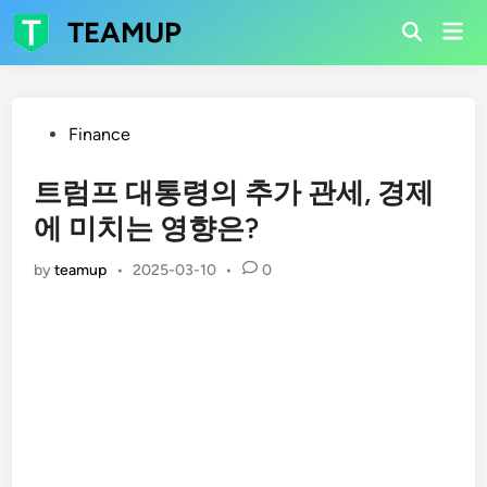
Skip
TEAMUP
Mai
to
Open
Men
Search
content
Posted
Finance
in
트럼프 대통령의 추가 관세, 경제
에 미치는 영향은?
by
teamup
•
2025-03-10
•
0