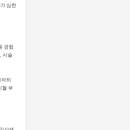
화가 심한
용 경험
, 시술
철저히
지혈 부
 일상생