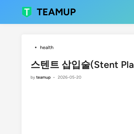
Skip
TEAMUP
to
content
Posted
health
in
스텐트 삽입술(Stent Pl
by
teamup
•
2026-05-20