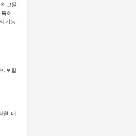
금속 그물
 특히
의 기능
수, 보험
환, 대