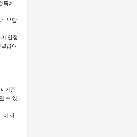
정특례
자가 부담
험이 인정
 선별급여
여 기준
될 수 있
 이 재