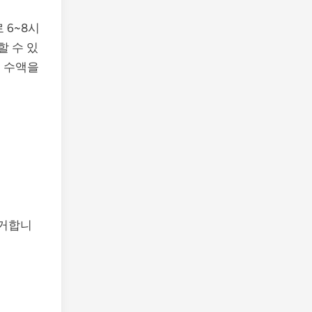
 6~8시
할 수 있
로 수액을
제거합니