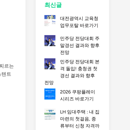
최신글
대전광역시 교육청
업무포탈 바로가기
민주당 전당대회 주
말경선 결과와 향후
전망
민주당 전당대회 본
 찌르는
격 돌입! 충청권 첫
스텐트
경선 결과와 향후
전망
2026 쿠팡플레이
시리즈 바로가기
LH 임대주택 : 내 집
마련의 첫걸음, 종
류부터 신청 자격까