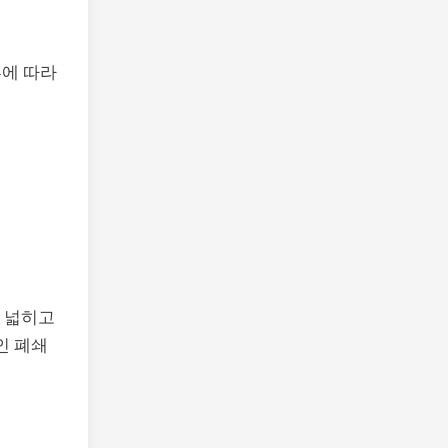
부에 따라
저 넓히고
인 폐쇄