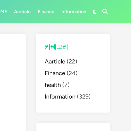
Switch
OME
Aarticle
Finance
Information
Open
to
Search
dark
mode
카테고리
Aarticle
(22)
Finance
(24)
health
(7)
Information
(329)