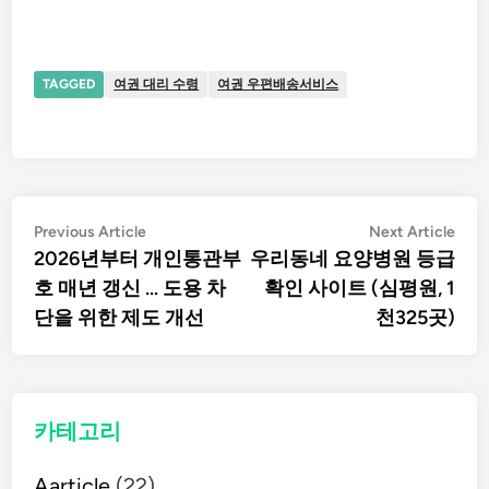
TAGGED
여권 대리 수령
여권 우편배송서비스
글
Previous
Nex
Previous Article
Next Article
article:
artic
2026년부터 개인통관부
우리동네 요양병원 등급
탐
호 매년 갱신 … 도용 차
확인 사이트 (심평원, 1
단을 위한 제도 개선
천325곳)
색
카테고리
Aarticle
(22)