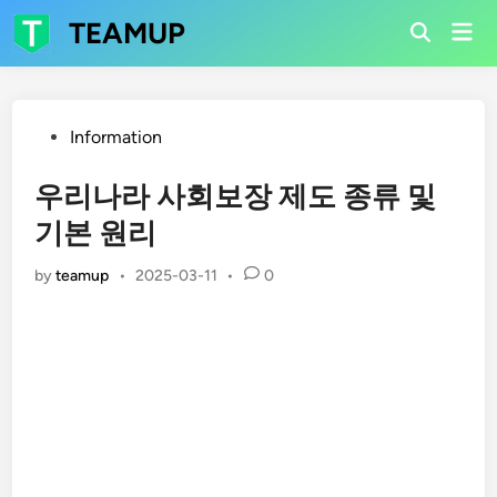
Skip
TEAMUP
Mai
to
Open
Men
Search
content
Posted
Information
in
우리나라 사회보장 제도 종류 및
기본 원리
by
teamup
•
2025-03-11
•
0