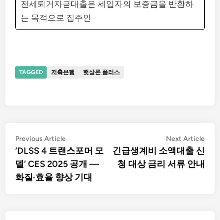
전세퇴거자금대출은 세입자의 보증금을 반환하
는 목적으로 집주인
TAGGED
저축은행
햇살론 플러스
글
Previous
Nex
Previous Article
Next Article
article:
artic
‘DLSS 4 트랜스포머 모
긴급생계비 소액대출 신
탐
델’ CES 2025 공개 —
청 대상 금리 서류 안내
화질·효율 향상 기대
색